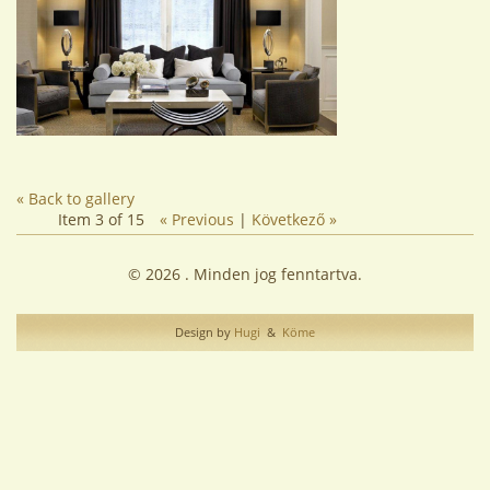
« Back to gallery
Item 3 of 15
« Previous
|
Következő »
© 2026 . Minden jog fenntartva.
Design by
Hugi
&
Köme