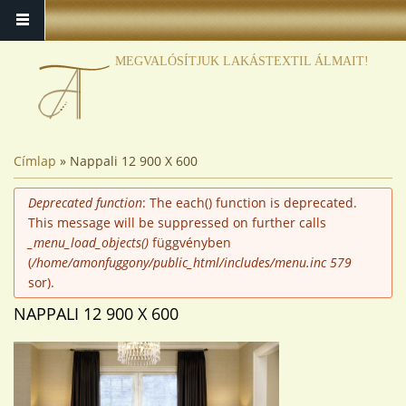
MEGVALÓSÍTJUK LAKÁSTEXTIL ÁLMAIT!
JELENLEGI HELY
Címlap
» Nappali 12 900 X 600
HIBAÜZENET
Deprecated function
: The each() function is deprecated.
This message will be suppressed on further calls
_menu_load_objects()
függvényben
(
/home/amonfuggony/public_html/includes/menu.inc
579
sor).
NAPPALI 12 900 X 600