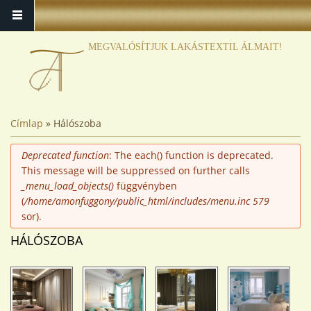
MEGVALÓSÍTJUK LAKÁSTEXTIL ÁLMAIT!
JELENLEGI HELY
Címlap
» Hálószoba
HIBAÜZENET
Deprecated function
: The each() function is deprecated.
This message will be suppressed on further calls
_menu_load_objects()
függvényben
(
/home/amonfuggony/public_html/includes/menu.inc
579
sor).
HÁLÓSZOBA