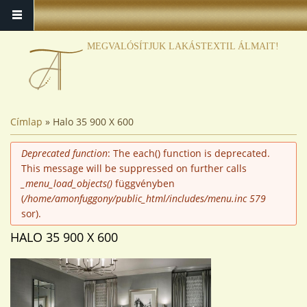
MEGVALÓSÍTJUK LAKÁSTEXTIL ÁLMAIT!
JELENLEGI HELY
Címlap
» Halo 35 900 X 600
HIBAÜZENET
Deprecated function
: The each() function is deprecated.
This message will be suppressed on further calls
_menu_load_objects()
függvényben
(
/home/amonfuggony/public_html/includes/menu.inc
579
sor).
HALO 35 900 X 600