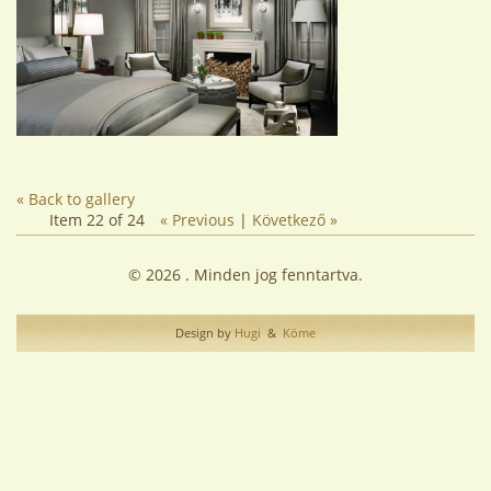
« Back to gallery
Item 22 of 24
« Previous
|
Következő »
© 2026 . Minden jog fenntartva.
Design by
Hugi
&
Köme