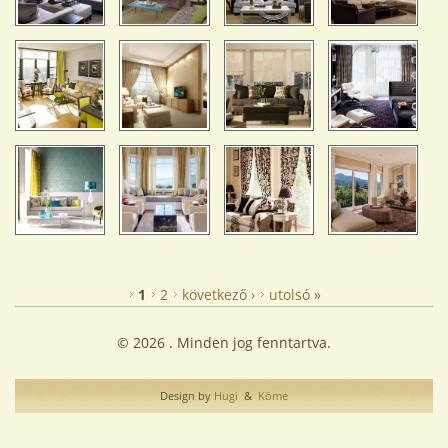
OLDALAK
1
2
következő ›
utolsó »
© 2026 . Minden jog fenntartva.
Design by
Hugi
&
Köme