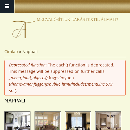
MEGVALÓSÍTJUK LAKÁSTEXTIL ÁLMAIT!
JELENLEGI HELY
Címlap
» Nappali
HIBAÜZENET
Deprecated function
: The each() function is deprecated.
This message will be suppressed on further calls
_menu_load_objects()
függvényben
(
/home/amonfuggony/public_html/includes/menu.inc
579
sor).
NAPPALI