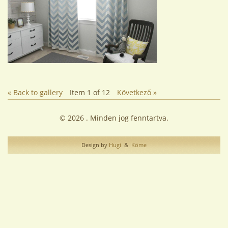
« Back to gallery
Item 1 of 12
Következő »
© 2026 . Minden jog fenntartva.
Design by
Hugi
&
Köme