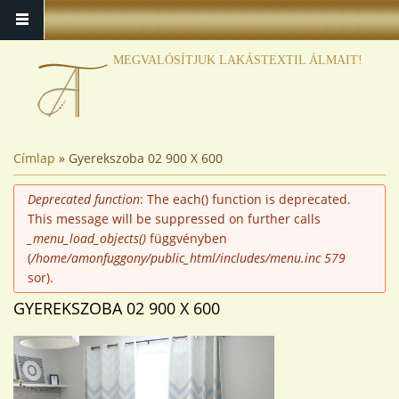
MEGVALÓSÍTJUK LAKÁSTEXTIL ÁLMAIT!
JELENLEGI HELY
Címlap
» Gyerekszoba 02 900 X 600
HIBAÜZENET
Deprecated function
: The each() function is deprecated.
This message will be suppressed on further calls
_menu_load_objects()
függvényben
(
/home/amonfuggony/public_html/includes/menu.inc
579
sor).
GYEREKSZOBA 02 900 X 600