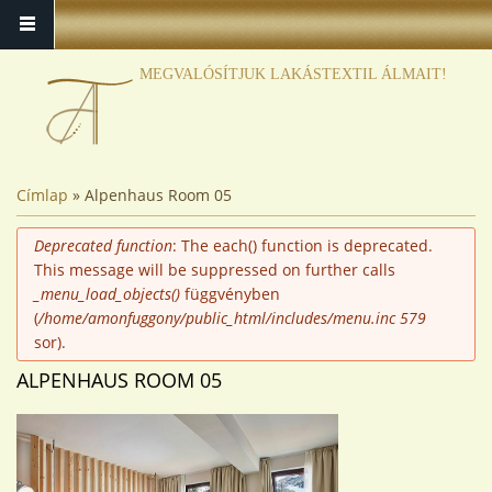
MEGVALÓSÍTJUK LAKÁSTEXTIL ÁLMAIT!
JELENLEGI HELY
Címlap
» Alpenhaus Room 05
HIBAÜZENET
Deprecated function
: The each() function is deprecated.
This message will be suppressed on further calls
_menu_load_objects()
függvényben
(
/home/amonfuggony/public_html/includes/menu.inc
579
sor).
ALPENHAUS ROOM 05