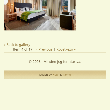
« Back to gallery
Item 4 of 17
« Previous
|
Következő »
© 2026 . Minden jog fenntartva.
Design by
Hugi
&
Köme