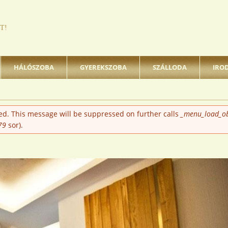
T!
HÁLÓSZOBA
GYEREKSZOBA
SZÁLLODA
IRO
ted. This message will be suppressed on further calls
_menu_load_ob
79
sor).