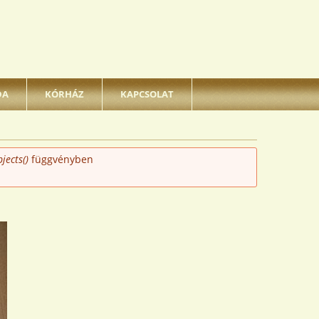
DA
KÓRHÁZ
KAPCSOLAT
jects()
függvényben