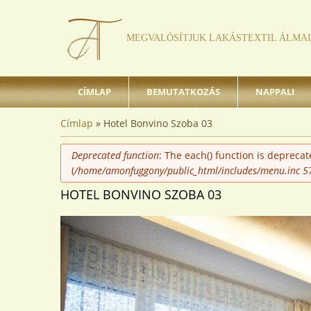
MEGVALÓSÍTJUK LAKÁSTEXTIL ÁLMAI
CÍMLAP
BEMUTATKOZÁS
NAPPALI
JELENLEGI HELY
Címlap
» Hotel Bonvino Szoba 03
HIBAÜZENET
Deprecated function
: The each() function is depreca
(
/home/amonfuggony/public_html/includes/menu.inc
5
HOTEL BONVINO SZOBA 03