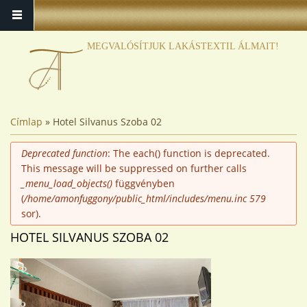
MEGVALÓSÍTJUK LAKÁSTEXTIL ÁLMAIT!
JELENLEGI HELY
Címlap
» Hotel Silvanus Szoba 02
HIBAÜZENET
Deprecated function
: The each() function is deprecated.
This message will be suppressed on further calls
_menu_load_objects()
függvényben
(
/home/amonfuggony/public_html/includes/menu.inc
579
sor).
HOTEL SILVANUS SZOBA 02