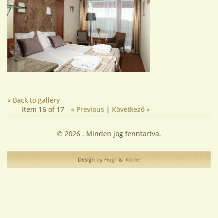
« Back to gallery
Item 16 of 17
« Previous
|
Következő »
© 2026 . Minden jog fenntartva.
Design by
Hugi
&
Köme